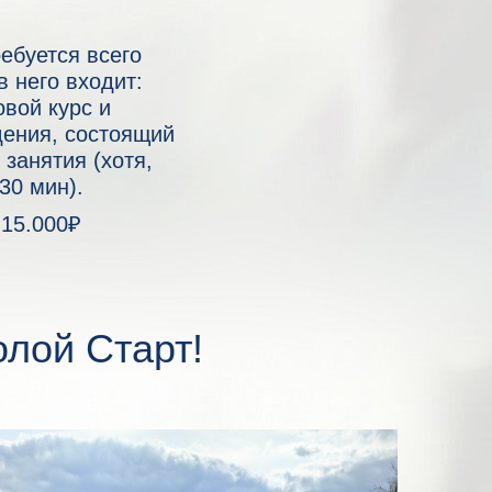
ебуется всего
 в него входит:
овой курс и
дения, состоящий
 занятия (хотя,
30 мин).
15.000₽
олой Старт!