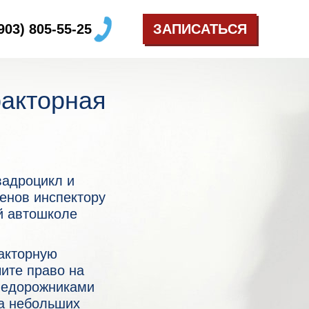
(903) 805-55-25
ЗАПИСАТЬСЯ
ракторная
вадроцикл и
менов инспектору
й автошколе
акторную
чите право на
недорожниками
па небольших