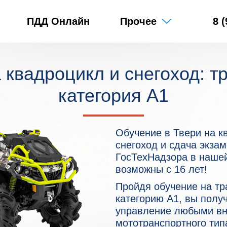
ПДД Онлайн
Прочее
8 
 квадроцикл и снегоход: т
категория А1
Обучение в Твери на к
снегоход и сдача экза
ГосТехНадзора в наше
возможны с 16 лет!
Пройдя обучение на тр
категорию A1, вы полу
управление любыми в
мототранспортного ти