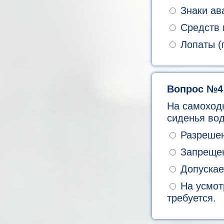
Знаки ава
Средств 
Лопаты (г
Вопрос №4
На самоход
сиденья вод
Разрешен
Запреще
Допускае
На усмотр
требуется.