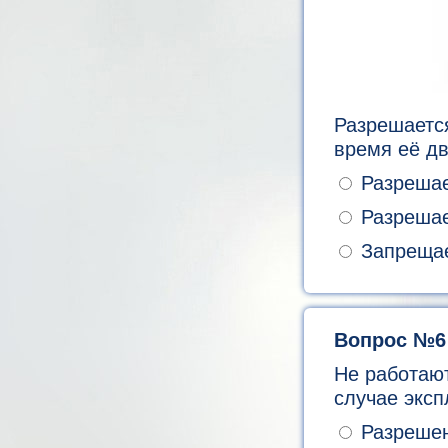
Разрешаетс
время её д
Разрешает
Разрешае
Запрещае
Вопрос №6
Не работают
случае экс
Разрешен