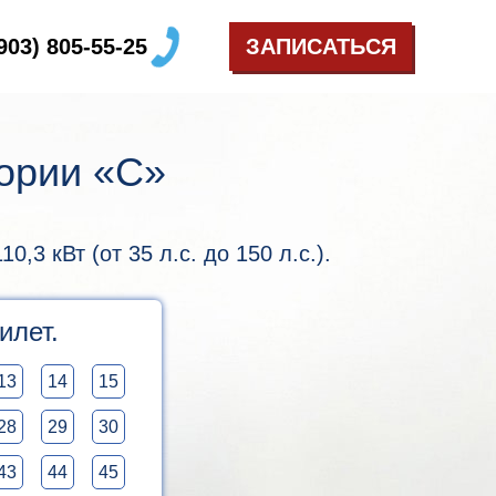
(903) 805-55-25
ЗАПИСАТЬСЯ
гории «C»
3 кВт (от 35 л.с. до 150 л.с.).
илет.
13
14
15
28
29
30
43
44
45