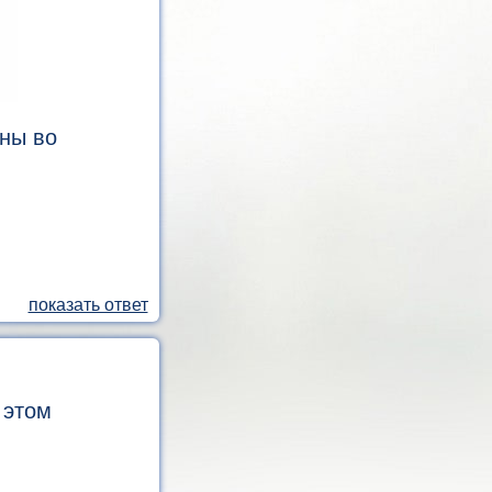
ны во
 этом