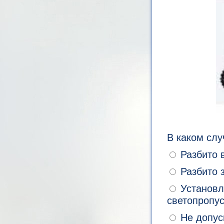
В каком слу
Разбито в
Разбито з
Установл
светопропу
Не допуск