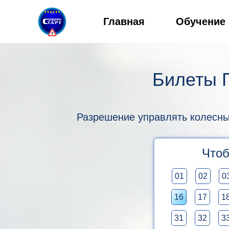
Главная
Обучение
Билеты П
Разрешение управлять колесным 
Чтоб
01
02
0
16
17
1
31
32
3