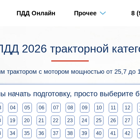
ПДД Онлайн
Прочее
8 
ДД 2026 тракторной кате
трактором с мотором мощностью от 25,7 до 110,
ы начать подготовку, просто выберите б
3
04
05
06
07
08
09
10
11
12
8
19
20
21
22
23
24
25
26
27
3
34
35
36
37
38
39
40
41
42