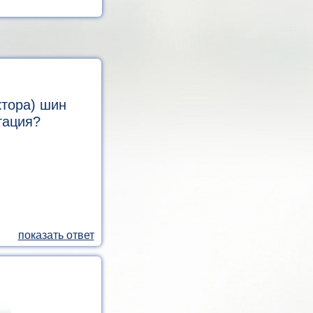
ктора) шин
тация?