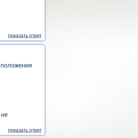
 положения
 не