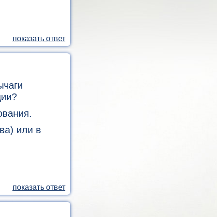
ычаги
ции?
ования.
ва) или в