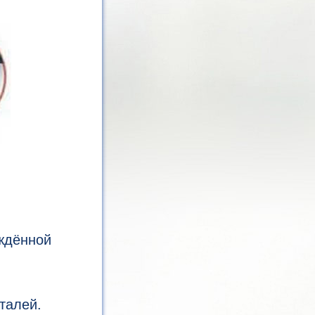
ждённой
талей.