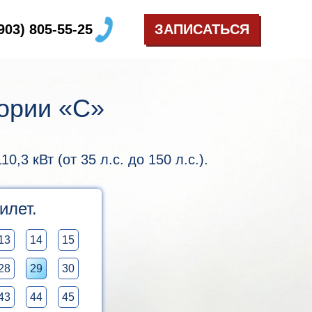
(903) 805-55-25
ЗАПИСАТЬСЯ
гории «C»
3 кВт (от 35 л.с. до 150 л.с.).
илет.
13
14
15
28
29
30
43
44
45