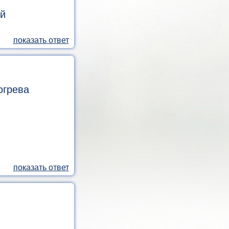
ой
огрева