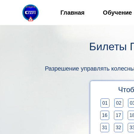
Главная
Обучение
Билеты П
Разрешение управлять колесным 
Чтоб
01
02
0
16
17
1
31
32
3