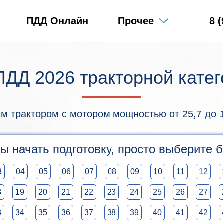
ПДД Онлайн
Прочее
8 
ДД 2026 тракторной кате
трактором с мотором мощностью от 25,7 до 110,
ы начать подготовку, просто выберите б
3
04
05
06
07
08
09
10
11
12
8
19
20
21
22
23
24
25
26
27
3
34
35
36
37
38
39
40
41
42