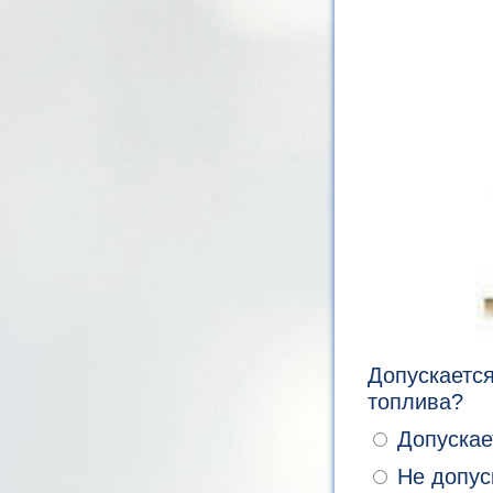
Допускаетс
топлива?
Допускае
Не допус