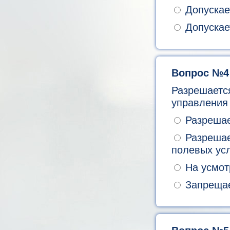
Допускае
Допускае
Вопрос №4
Разрешаетс
управления
Разрешает
Разрешает
полевых ус
На усмот
Запрещае